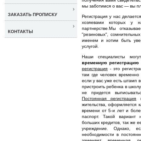
мы заботимся о вас — вы п
ЗАКАЗАТЬ ПРОПИСКУ
Регистрация у нас делаетс
хозяевами которых у н
партнерстве.Мы отказыва
КОНТАКТЫ
"резиновых", сомнительны
именем и хотим быть уве
услугой.
Наши специалисты мог
временную регистрацию
регистрация
- это регистра
там где человек временно
если у вас уже есть штамп 
пристроить ребенка в школу
не придется выписывать
Постоянная регистрация
(
жительства, оформляется 
времени от 5-и лет и боле
паспорт. Такой вариант 
больших кредитов, так же е
учреждение. Однако, е
необходимости в постоянн
заменяет временная р